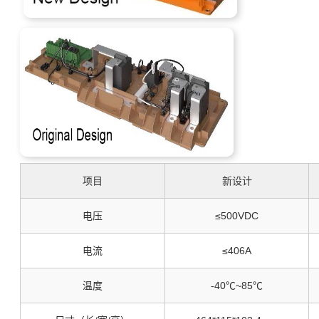
项目
新设计
电压
≤500VDC
电流
≤406A
温度
-40℃~85℃