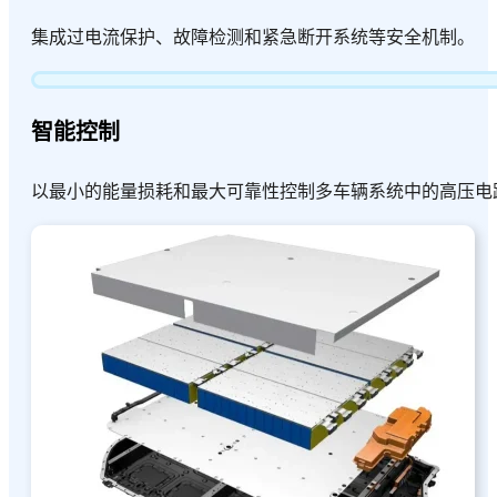
集成过电流保护、故障检测和紧急断开系统等安全机制。
智能控制
以最小的能量损耗和最大可靠性控制多车辆系统中的高压电