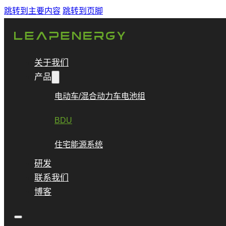
跳转到主要内容
跳转到页脚
关于我们
产品
电动车/混合动力车电池组
BDU
住宅能源系统
研发
联系我们
博客