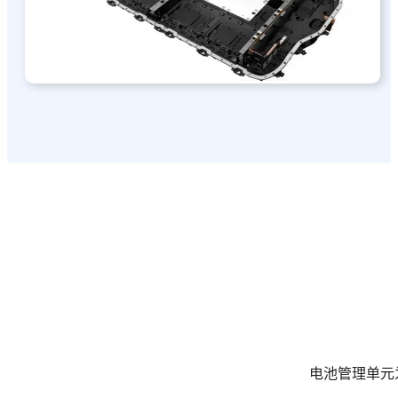
电池管理单元