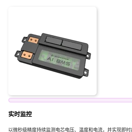
实时监控
以微秒级精度持续监测电芯电压、温度和电流，并实现即时