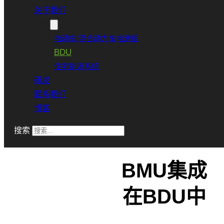
关于我们
产品
电动车/混合动力车电池组
BDU
住宅能源系统
研发
联系我们
博客
搜索
BMU集成
在BDU中