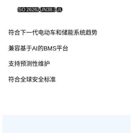
ISO 26262
UN38.3
UL
符合下一代电动车和储能系统趋势
兼容基于AI的BMS平台
支持预测性维护
符合全球安全标准