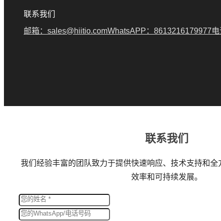
联系我们
邮箱：sales@hiitio.com
WhatsAPP：8613216179977
电
联系我们
我们经验丰富的团队致力于提供快速响应、技术支持和全
效率和可持续发展。