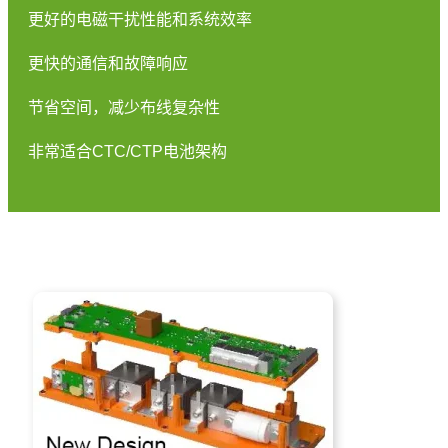
更好的电磁干扰性能和系统效率
更快的通信和故障响应
节省空间，减少布线复杂性
非常适合CTC/CTP电池架构