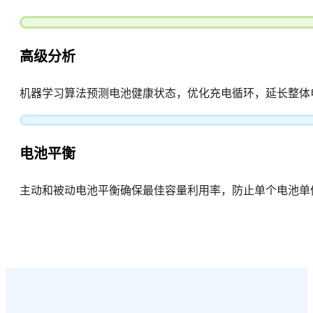
高级分析
机器学习算法预测电池健康状态，优化充电循环，延长整体
电池平衡
主动和被动电池平衡确保最佳容量利用率，防止单个电池单