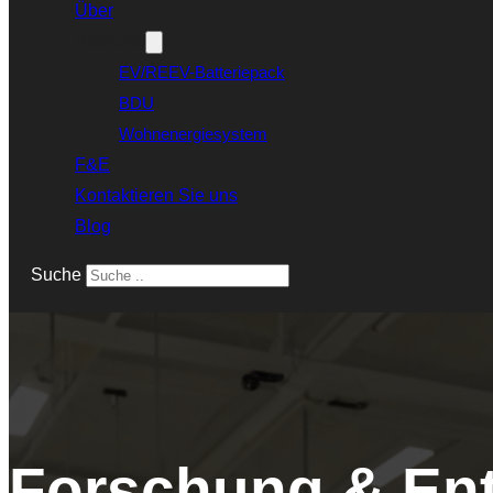
Über
Produkte
EV/REEV-Batteriepack
BDU
Wohnenergiesystem
F&E
Kontaktieren Sie uns
Blog
Suche
Forschung & Ent