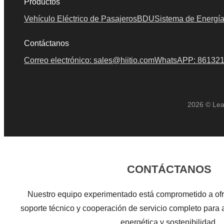
Productos
Vehículo Eléctrico de Pasajeros
BDU
Sistema de Energía
Contáctanos
Correo electrónico: sales@hiitio.com
WhatsAPP: 86132
2026 © Le
CONTÁCTANOS
Nuestro equipo experimentado está comprometido a ofr
soporte técnico y cooperación de servicio completo para a
energética y sostenibilidad.