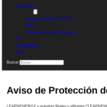
Acerca de
Productos
Paquete de Batería VE/REEV
BDU
Sistema de Energía Residencial
I+D
Contáctanos
Blog
Buscar
Aviso de Protección d
LEAPNENERGY y nuestras filiales y afiliadas (“LEAPNENERG