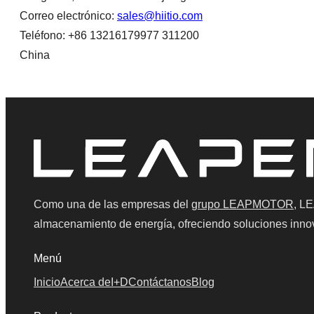
Correo electrónico:
sales@hiitio.com
Teléfono: +86 13216179977 311200
China
Como una de las empresas del
grupo LEAPMOTOR
, L
almacenamiento de energía, ofreciendo soluciones inn
Menú
Inicio
Acerca de
I+D
Contáctanos
Blog