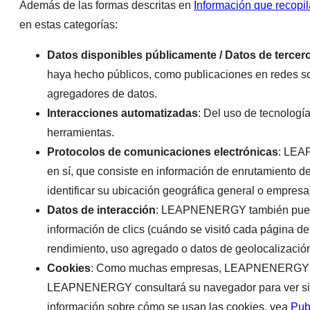
Además de las formas descritas en
Información que recopi
en estas categorías:
Datos disponibles públicamente / Datos de tercer
haya hecho públicos, como publicaciones en redes soc
agregadores de datos.
Interacciones automatizadas
: Del uso de tecnologí
herramientas.
Protocolos de comunicaciones electrónicas
: LEA
en sí, que consiste en información de enrutamiento de
identificar su ubicación geográfica general o empresa)
Datos de interacción
: LEAPNENERGY también puede r
información de clics (cuándo se visitó cada página 
rendimiento, uso agregado o datos de geolocalizació
Cookies
: Como muchas empresas, LEAPNENERGY utiliz
LEAPNENERGY consultará su navegador para ver si ha
información sobre cómo se usan las cookies, vea
Pub